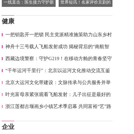
一线直击：医生接力守护新
世界短讯！名家评价京剧的
冠阳性患儿
句子(精选207句)
健康
一把钥匙开一把锁 民主党派精准施策助力山东乡村
振兴
神舟十三号载人飞船发射成功 揭秘背后的“南航智
慧”
西藏边境警察：守护G219！在移动方舱的青春坚守
“千年运河千里行”：北京以运河文化推动交流互鉴
北京大运河文化带建设：文脉传承与公共服务并举
叶光富母亲紧张观看飞船发射：儿子出征是最好的
生日礼物
浙江莲都古堰画乡小镇艺术季启幕 共同富裕“艺”路
同行
企业