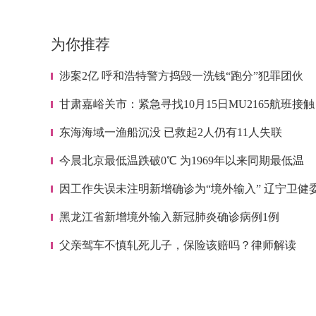
为你推荐
涉案2亿 呼和浩特警方捣毁一洗钱“跑分”犯罪团伙
甘肃嘉峪关市：紧急寻找10月15日MU2165航班接触
人员
东海海域一渔船沉没 已救起2人仍有11人失联
今晨北京最低温跌破0℃ 为1969年以来同期最低温
因工作失误未注明新增确诊为“境外输入” 辽宁卫健
致歉
黑龙江省新增境外输入新冠肺炎确诊病例1例
父亲驾车不慎轧死儿子，保险该赔吗？律师解读