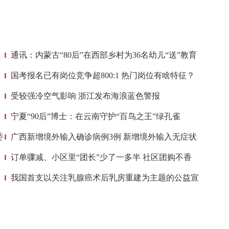
通讯：内蒙古“80后”在西部乡村为36名幼儿“送”教育
国考报名已有岗位竞争超800:1 热门岗位有啥特征？
受较强冷空气影响 浙江发布海浪蓝色警报
宁夏“90后”博士：在云南守护“百鸟之王”绿孔雀
委
广西新增境外输入确诊病例3例 新增境外输入无症状
感染者
订单骤减、小区里“团长”少了一多半 社区团购不香
了？
我国首支以关注乳腺癌术后乳房重建为主题的公益宣
传片发