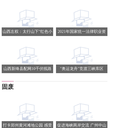
山西左权：太行山下“红色小
2021年国家统一法律职业资
镇”走出“国际范儿”
格考试开考 青海考生人数创
新高
山西新绛县配网10千伏线路
“奥运龙舟”竞渡三峡库区
全部恢复供电
固废
打卡郑州黄河滩地公园 感受
促进海峡两岸交流 广州中山