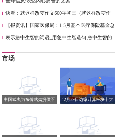
全球信息:表达内心痛苦的文案
快看：就这样改变作文600字初三（就这样改变作
文600字）
【报资讯】国家医保局：1-5月基本医疗保险基金总
收入13709.91亿元 同比增长8.2%
表示急中生智的词语_用急中生智造句 急中生智的
意思 急中生智的近义词和反义词 今头条
市场
中国武夷为东侨武夷提供不
12月29日边缘计算板块十大
超4.5亿元连带责任保证担保
牛股一览
环球观察