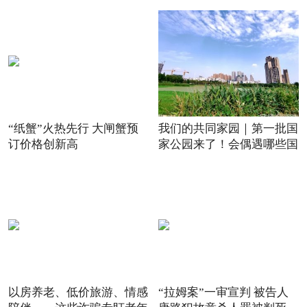
“纸蟹”火热先行 大闸蟹预
我们的共同家园｜第一批国
订价格创新高
家公园来了！会偶遇哪些国
以房养老、低价旅游、情感
“拉姆案”一审宣判 被告人