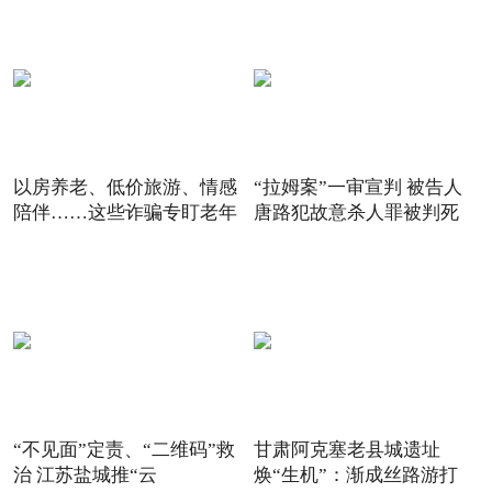
以房养老、低价旅游、情感
“拉姆案”一审宣判 被告人
陪伴……这些诈骗专盯老年
唐路犯故意杀人罪被判死
“不见面”定责、“二维码”救
甘肃阿克塞老县城遗址
治 江苏盐城推“云
焕“生机”：渐成丝路游打