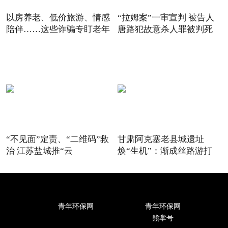
以房养老、低价旅游、情感
“拉姆案”一审宣判 被告人
陪伴……这些诈骗专盯老年
唐路犯故意杀人罪被判死
“不见面”定责、“二维码”救
甘肃阿克塞老县城遗址
治 江苏盐城推“云
焕“生机”：渐成丝路游打
卡“
青年环保网
青年环保网
熊掌号