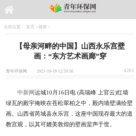
当前位置：
首页
>
健康
>
【母亲河畔的中国】山西永乐宫壁
画：“东方艺术画廊”穿
4261
青年环保网
2021-10-18 12:59:58
中新网
运城10月16日电 (高瑞峰 上官云)红墙
绿瓦的殿宇掩映在苍松翠柏之中，殿内墙壁满绘壁
画。山西省芮城县永乐宫，这座中国现存最大的道
教宫观，以其可媲美敦煌的壁画蜚声于世。